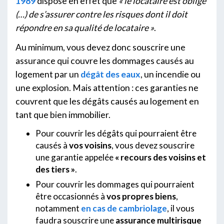
1989
dispose en effet que
« le locataire est obligé
(…) de s’assurer contre les risques dont il doit
répondre en sa qualité de locataire »
.
Au minimum, vous devez donc souscrire une
assurance qui couvre les dommages causés au
logement par un
dégât des eaux
, un incendie ou
une explosion. Mais attention : ces garanties ne
couvrent que les dégâts causés au logement en
tant que bien immobilier.
Pour couvrir les dégâts qui pourraient être
causés à
vos voisins
, vous devez souscrire
une garantie appelée
« recours des voisins et
des tiers »
.
Pour couvrir les dommages qui pourraient
être occasionnés à
vos propres biens
,
notamment
en cas de cambriolage
, il vous
faudra souscrire une
assurance multirisque