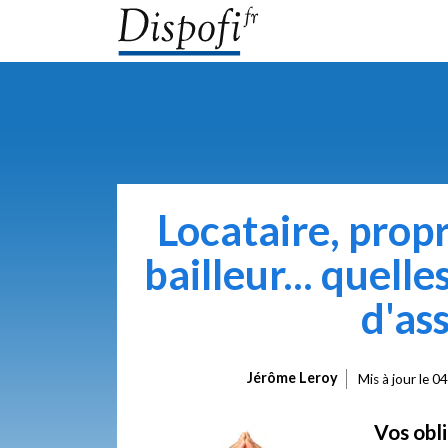
Locataire, prop
bailleur... quell
d'as
Jérôme Leroy
Mis à jour le
04
Vos obl