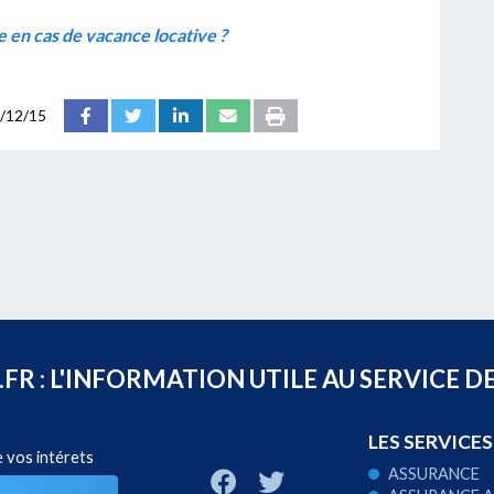
re en cas de vacance locative ?
/12/15
R : L'INFORMATION UTILE AU SERVICE D
LES SERVICES
e vos intérets
ASSURANCE