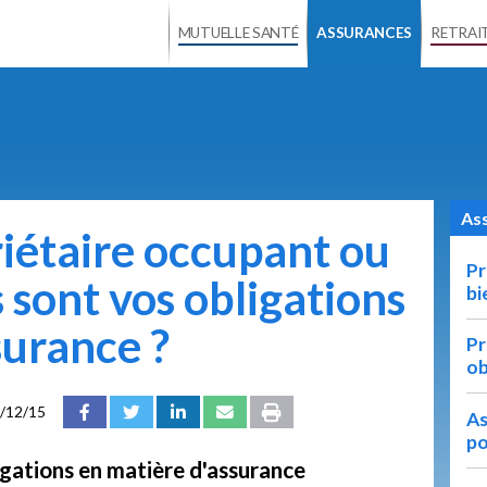
MUTUELLE SANTÉ
ASSURANCES
RETRAI
Ass
riétaire occupant ou
Pr
es sont vos obligations
bi
surance ?
Pr
ob
/12/15
As
po
igations en matière d'assurance