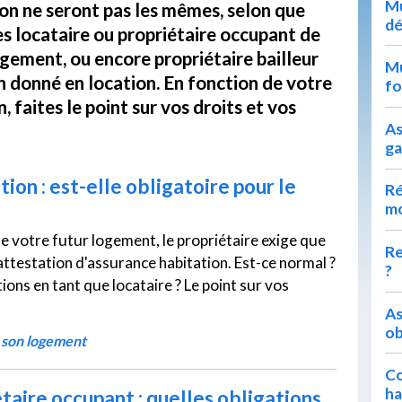
Mu
on ne seront pas les mêmes, selon que
dé
s locataire ou propriétaire occupant de
gement, ou encore propriétaire bailleur
Mu
n donné en location. En fonction de votre
fo
n, faites le point sur vos droits et vos
As
ga
ion : est-elle obligatoire pour le
Ré
m
 de votre futur logement, le propriétaire exige que
Re
attestation d'assurance habitation. Est-ce normal ?
?
ions en tant que locataire ? Le point sur vos
As
ob
r son logement
Co
ha
taire occupant : quelles obligations