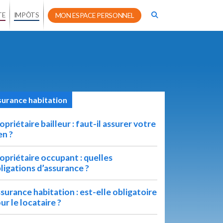
TE
IMPÔTS
MON ESPACE PERSONNEL
urance habitation
opriétaire bailleur : faut-il assurer votre
en ?
opriétaire occupant : quelles
ligations d’assurance ?
surance habitation : est-elle obligatoire
ur le locataire ?