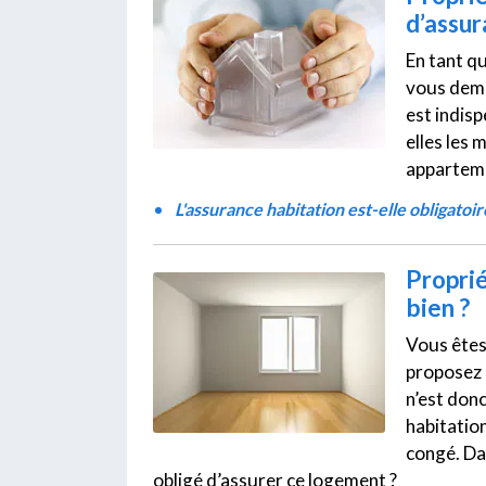
d’assur
En tant q
vous deman
est indisp
elles les
apparteme
L'assurance habitation est-elle obligatoi
Proprié
bien ?
Vous êtes 
proposez 
n’est don
habitatio
congé. Da
obligé d’assurer ce logement ?