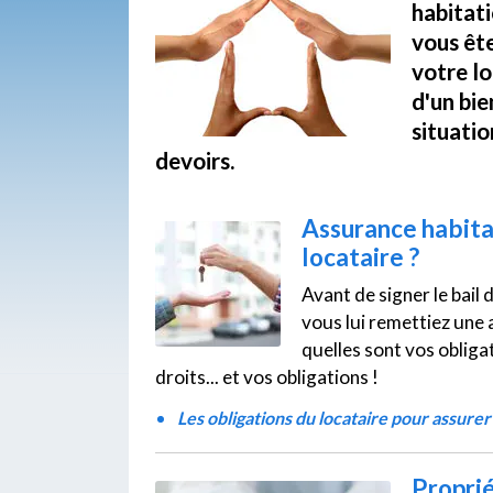
habitati
vous ête
votre lo
d'un bie
situatio
devoirs.
Assurance habitat
locataire ?
Avant de signer le bail
vous lui remettiez une 
quelles sont vos obligat
droits... et vos obligations !
Les obligations du locataire pour assure
Proprié