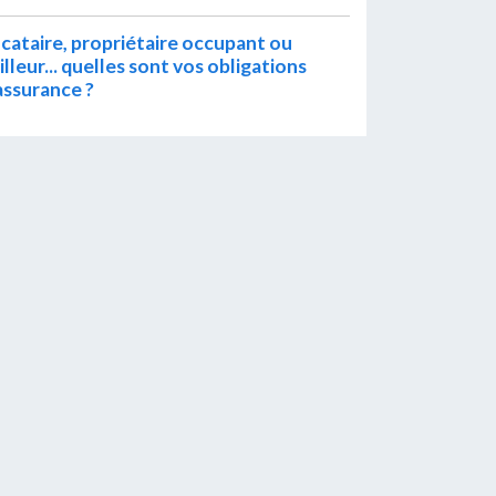
cataire, propriétaire occupant ou
illeur... quelles sont vos obligations
assurance ?